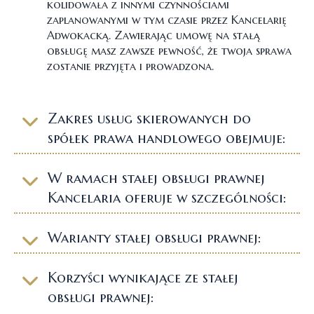
kolidowała z innymi czynnościami
zaplanowanymi w tym czasie przez Kancelarię
Adwokacką. Zawierając umowę na stałą
obsługę masz zawsze pewność, że twoja sprawa
zostanie przyjęta i prowadzona.
Zakres usług skierowanych do
spółek prawa handlowego obejmuje:
zakładanie i rejestrację spółek;
rejestrację zmian w KRS;
W ramach stałej obsługi prawnej
rozwiązywanie i likwidację spółek;
Kancelaria oferuje w szczególności:
przekształcenia i podziały spółek;
udzielanie porad i konsultacji prawnych
analizy i opinie prawne dla podmiotów
związanych z bieżącą działalnością
gospodarczych;
Warianty stałej obsługi prawnej:
Klienta;
przeprowadzenie upadłości spółki.
opiniowanie i przygotowywanie uchwał,
Wynagrodzenie ryczałtowe - to
umów, regulaminów i statutów;
najbardziej pożądana przez klientów
Korzyści wynikające ze stałej
korporacyjnych forma współpracy z
sporządzenie opinii prawnych;
Kancelarią Adwokacką. Ryczałt zapewnia
obsługi prawnej:
stały dostęp do pomocy prawnej w pełnym
redagowanie pism przygotowawczych,
zakresie potrzeb spółki...
czytaj więcej
sądowych i innych z zakresu postępowań