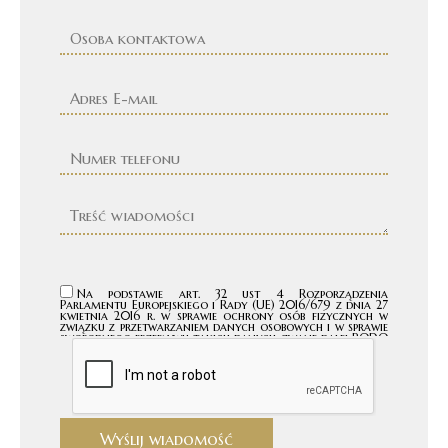
Na podstawie art. 32 ust 4 Rozporządzenia
Parlamentu Europejskiego i Rady (UE) 2016/679 z dnia 27
kwietnia 2016 r. w sprawie ochrony osób fizycznych w
związku z przetwarzaniem danych osobowych i w sprawie
swobodnego przepływu takich danych, zwane dalej RODO
Państwa dane przetwarzane są tylko do celów
kontaktowych i nie będą udostępniane innym podmiotom
niż upoważnionym na podstawie przepisów prawa. Dane
będą przetwarzane tylko i wyłącznie do momentu
zrealizowania celu, dla którego zostały zebrane.
Administratorem podanych przez Panią/Pana danych
osobowych za pomocą formularza kontaktowego jest
Firma "TWOJA FIRMA " z siedzibą w ADRES TWOJEJ FIRMY.
Wybierając drogę kontaktu z nami za pomocą
Wyślij wiadomość
formularza kontaktowego, jednocześnie wyraża