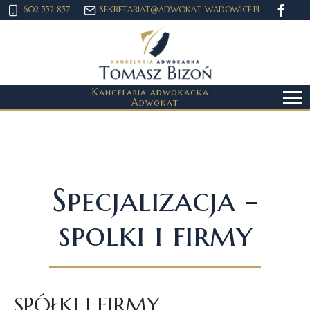
602 552 857
SEKRETARIAT@ADWOKAT-WADOWICE.PL
Współpracownicy
Specjalizacja ▾
Praca/Praktyki
Kancelaria adwokacka -
Adwokat
Wynagrodzenie
Klienci
Publikacje
Specjalizacja -
Kontakt
spolki i firmy
E-Porada
SPÓŁKI I FIRMY