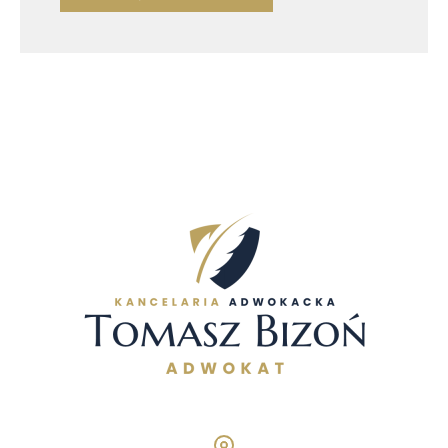
Pani/Pan zgodę na przetwarzanie swoich danych
osobowych takich jak: imię, nazwisko, nazwa firmy, adres
mailowy i telefon. Ma Pan/Pani prawo dostępu do swoich
danych osobowych, ich sprostowania, usunięcia lub
ograniczenia przetwarzania, a także wniesienia sprzeciwu
wobec przetwarzania. Jeśli ktoś naruszy bezpieczeństwo
Pana/Pani danych osobowych, przysługuje Panu/Pani
prawo złożenia skargi do Prezesa Urzędu Ochrony
Danych Osobowych.